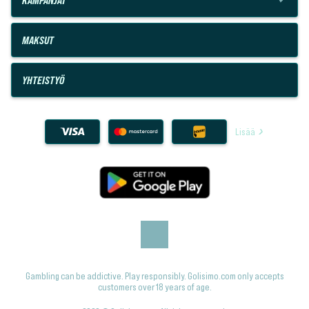
MAKSUT
YHTEISTYÖ
Lisää
Gambling can be addictive. Play responsibly. Golisimo.com only accepts
customers over 18 years of age.