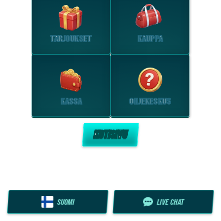
TARJOUKSET
KAUPPA
KASSA
OHJEKESKUS
KOTISIVU
SUOMI
LIVE CHAT