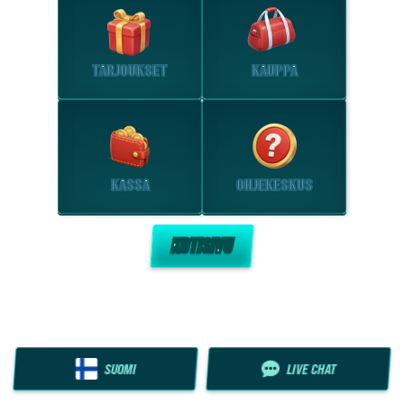
TARJOUKSET
KAUPPA
KASSA
OHJEKESKUS
KOTISIVU
SUOMI
LIVE CHAT