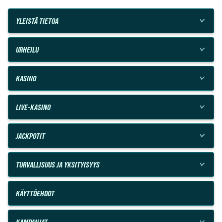
YLEISTÄ TIETOA
URHEILU
KASINO
LIVE-KASINO
JACKPOTIT
TURVALLISUUS JA YKSITYISYYS
KÄYTTÖEHDOT
KAMPANJAT