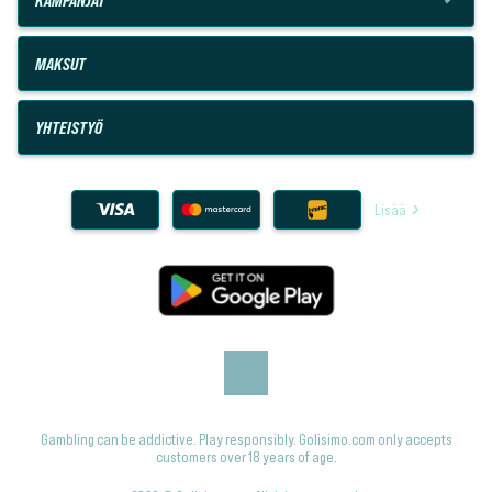
MAKSUT
YHTEISTYÖ
Lisää
Gambling can be addictive. Play responsibly. Golisimo.com only accepts
customers over 18 years of age.