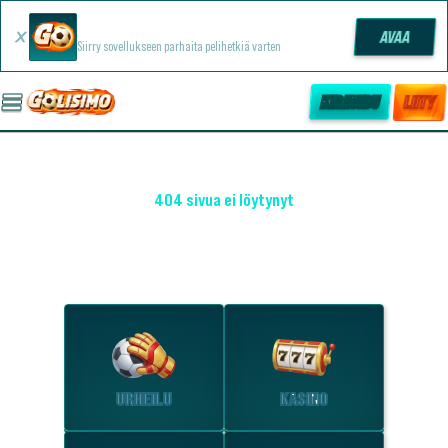
Golisimo -sovellus
AVAA
Siirry sovellukseen parhaita pelihetkiä varten
KIRJAUDU
LIITY
404 sivua ei löytynyt
OHO! EMME LÖYTÄNEET SIVUA
Tutustu suosituimpiin osioihin.
URHEILU
KASINO