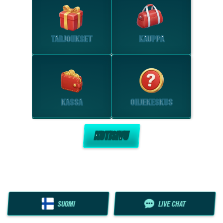
TARJOUKSET
KAUPPA
KASSA
OHJEKESKUS
KOTISIVU
SUOMI
LIVE CHAT