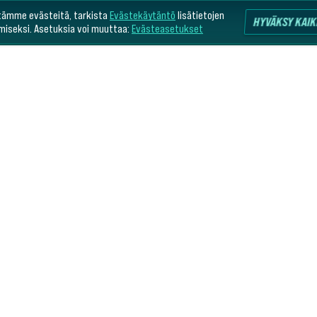
tämme evästeitä, tarkista
Evästekäytäntö
lisätietojen
HYVÄKSY KAIK
miseksi. Asetuksia voi muuttaa:
Evästeasetukset