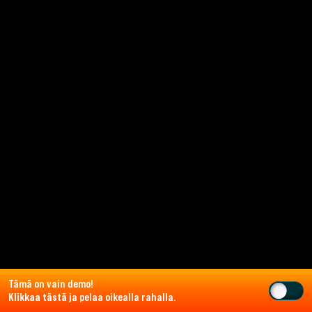
Tämä on vain demo!
Klikkaa tästä
ja pelaa oikealla rahalla.