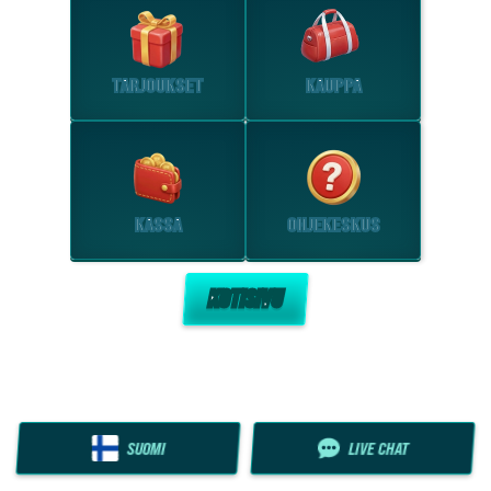
TARJOUKSET
KAUPPA
KASSA
OHJEKESKUS
KOTISIVU
SUOMI
LIVE CHAT