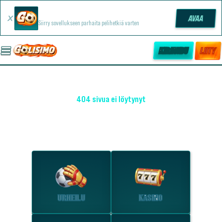
Golisimo -sovellus
AVAA
Siirry sovellukseen parhaita pelihetkiä varten
KIRJAUDU
LIITY
404 sivua ei löytynyt
OHO! EMME LÖYTÄNEET SIVUA
Tutustu suosituimpiin osioihin.
URHEILU
KASINO