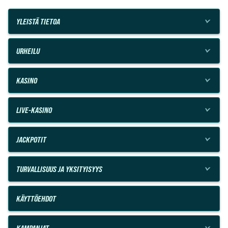
YLEISTÄ TIETOA
URHEILU
KASINO
LIVE-KASINO
JACKPOTIT
TURVALLISUUS JA YKSITYISYYS
KÄYTTÖEHDOT
KAMPANJAT