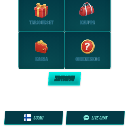
TARJOUKSET
KAUPPA
KASSA
OHJEKESKUS
KOTISIVU
SUOMI
LIVE CHAT