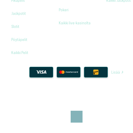
Pikapelit
Kaikki Jackpotit
Pokeri
Jackpotit
Kaikki live-kasinolta
Slotit
Pöytäpelit
Kaikki Pelit
Lisää