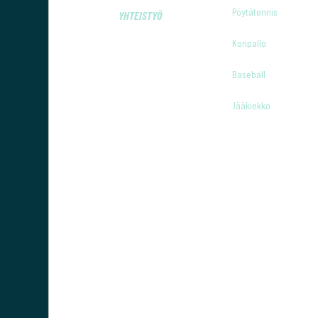
Pöytätennis
YHTEISTYÖ
Koripallo
Baseball
Jääkiekko