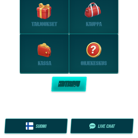
TARJOUKSET
KAUPPA
KASSA
OHJEKESKUS
KOTISIVU
SUOMI
LIVE CHAT