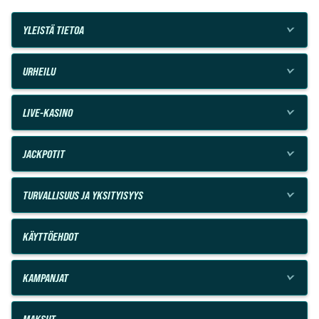
YLEISTÄ TIETOA
URHEILU
LIVE-KASINO
JACKPOTIT
TURVALLISUUS JA YKSITYISYYS
KÄYTTÖEHDOT
KAMPANJAT
MAKSUT