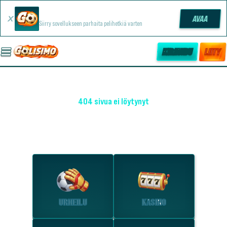
Golisimo -sovellus
AVAA
Siirry sovellukseen parhaita pelihetkiä varten
KIRJAUDU
LIITY
404 sivua ei löytynyt
OHO! EMME LÖYTÄNEET SIVUA
Tutustu suosituimpiin osioihin.
URHEILU
KASINO