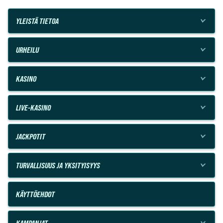
YLEISTÄ TIETOA
URHEILU
KASINO
LIVE-KASINO
JACKPOTIT
TURVALLISUUS JA YKSITYISYYS
KÄYTTÖEHDOT
KAMPANJAT