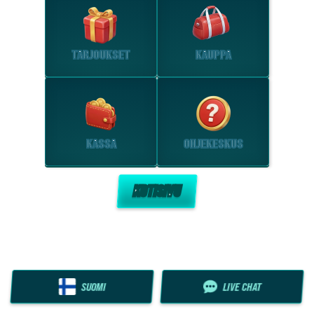
TARJOUKSET
KAUPPA
KASSA
OHJEKESKUS
KOTISIVU
SUOMI
LIVE CHAT