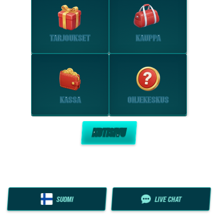
TARJOUKSET
KAUPPA
KASSA
OHJEKESKUS
KOTISIVU
SUOMI
LIVE CHAT