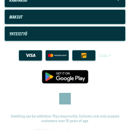
MAKSUT
YHTEISTYÖ
Lisää
Gambling can be addictive. Play responsibly. Golisimo.com only accepts
customers over 18 years of age.