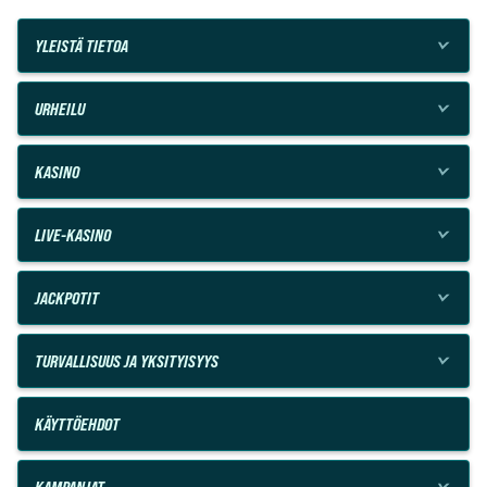
YLEISTÄ TIETOA
URHEILU
KASINO
LIVE-KASINO
JACKPOTIT
TURVALLISUUS JA YKSITYISYYS
KÄYTTÖEHDOT
KAMPANJAT