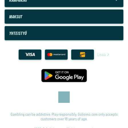
MAKSUT
YHTEISTYÖ
Lisää
Gambling can be addictive. Play responsibly. Golisimo.com only accepts
customers over 18 years of age.