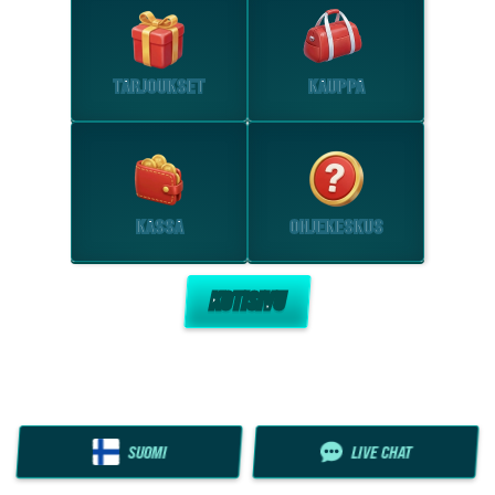
TARJOUKSET
KAUPPA
KASSA
OHJEKESKUS
KOTISIVU
SUOMI
LIVE CHAT