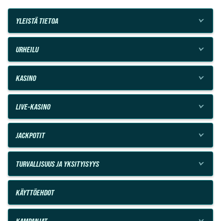
YLEISTÄ TIETOA
URHEILU
KASINO
LIVE-KASINO
JACKPOTIT
TURVALLISUUS JA YKSITYISYYS
KÄYTTÖEHDOT
KAMPANJAT