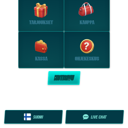
TARJOUKSET
KAUPPA
KASSA
OHJEKESKUS
KOTISIVU
SUOMI
LIVE CHAT