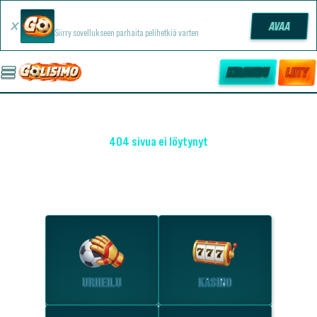
Golisimo -sovellus
AVAA
Siirry sovellukseen parhaita pelihetkiä varten
KIRJAUDU
LIITY
404 sivua ei löytynyt
OHO! EMME LÖYTÄNEET SIVUA
Tutustu suosituimpiin osioihin.
URHEILU
KASINO