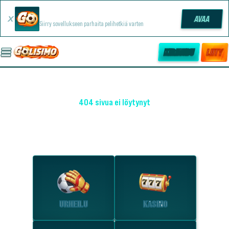
Golisimo -sovellus
AVAA
Siirry sovellukseen parhaita pelihetkiä varten
KIRJAUDU
LIITY
404 sivua ei löytynyt
OHO! EMME LÖYTÄNEET SIVUA
Tutustu suosituimpiin osioihin.
URHEILU
KASINO