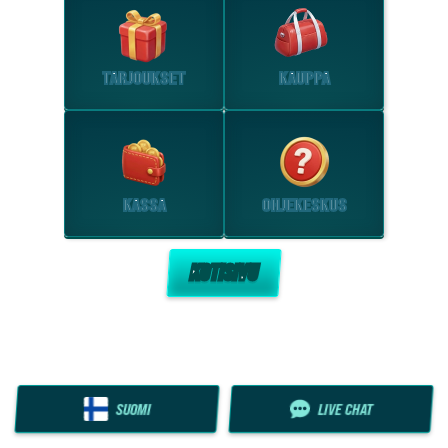
TARJOUKSET
KAUPPA
KASSA
OHJEKESKUS
KOTISIVU
SUOMI
LIVE CHAT