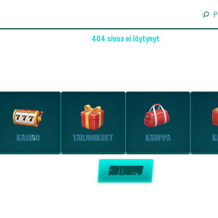
P
404 sivua ei löytynyt
OHO! EMME LÖYTÄNEET SIVUA
Tutustu suosituimpiin osioihin.
KASINO
TARJOUKSET
KAUPPA
K
KOTISIVU