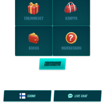
TARJOUKSET
KAUPPA
KASSA
OHJEKESKUS
KOTISIVU
SUOMI
LIVE CHAT