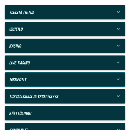
YLEISTÄ TIETOA
URHEILU
KASINO
LIVE-KASINO
JACKPOTIT
TURVALLISUUS JA YKSITYISYYS
KÄYTTÖEHDOT
KAMPANJAT