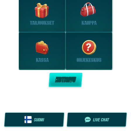
TARJOUKSET
KAUPPA
KASSA
OHJEKESKUS
KOTISIVU
SUOMI
LIVE CHAT