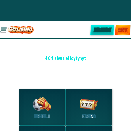
KIRJAUDU
LIITY
404 sivua ei löytynyt
OHO! EMME LÖYTÄNEET SIVUA
Tutustu suosituimpiin osioihin.
URHEILU
KASINO