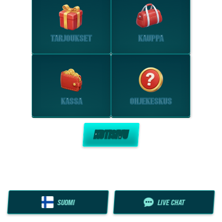
TARJOUKSET
KAUPPA
KASSA
OHJEKESKUS
KOTISIVU
SUOMI
LIVE CHAT