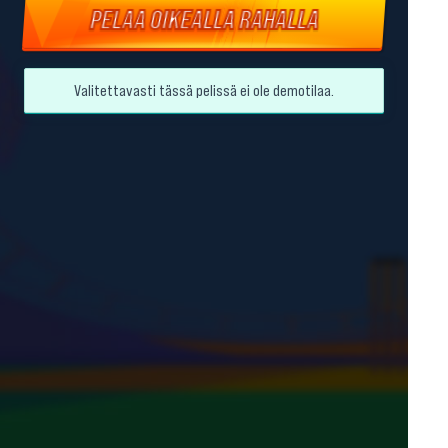
PELAA OIKEALLA RAHALLA
Valitettavasti tässä pelissä ei ole demotilaa.