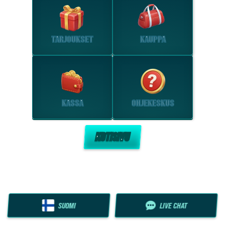
TARJOUKSET
KAUPPA
KASSA
OHJEKESKUS
KOTISIVU
SUOMI
LIVE CHAT