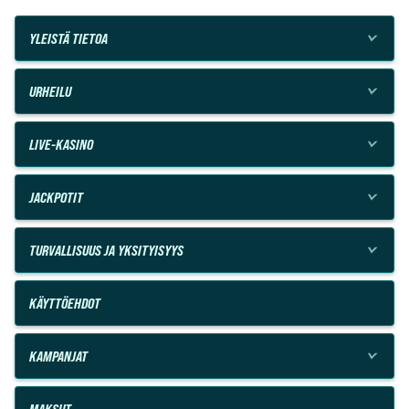
YLEISTÄ TIETOA
URHEILU
LIVE-KASINO
JACKPOTIT
TURVALLISUUS JA YKSITYISYYS
KÄYTTÖEHDOT
KAMPANJAT
MAKSUT