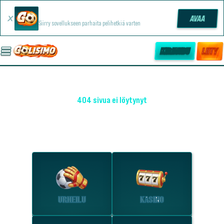
Golisimo -sovellus
AVAA
Siirry sovellukseen parhaita pelihetkiä varten
KIRJAUDU
LIITY
404 sivua ei löytynyt
OHO! EMME LÖYTÄNEET SIVUA
Tutustu suosituimpiin osioihin.
URHEILU
KASINO