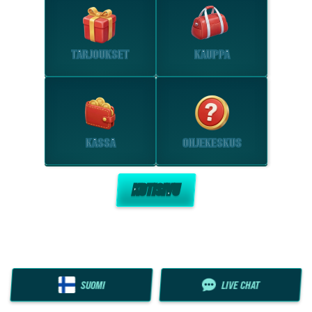
TARJOUKSET
KAUPPA
KASSA
OHJEKESKUS
KOTISIVU
SUOMI
LIVE CHAT