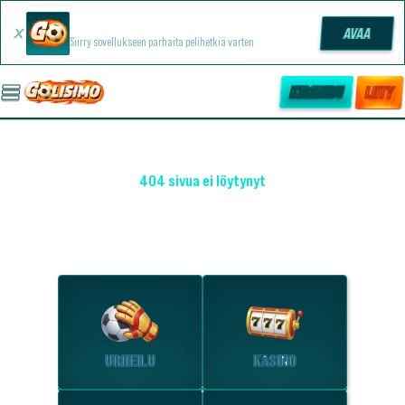
Golisimo -sovellus
AVAA
Siirry sovellukseen parhaita pelihetkiä varten
KIRJAUDU
LIITY
404 sivua ei löytynyt
OHO! EMME LÖYTÄNEET SIVUA
Tutustu suosituimpiin osioihin.
URHEILU
KASINO