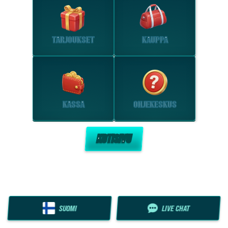
TARJOUKSET
KAUPPA
KASSA
OHJEKESKUS
KOTISIVU
SUOMI
LIVE CHAT