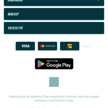
MAKSUT
YHTEISTYÖ
Lisää
Gambling can be addictive. Play responsibly. Golisimo.com only accepts
customers over 18 years of age.