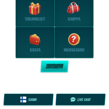
TARJOUKSET
KAUPPA
KASSA
OHJEKESKUS
KOTISIVU
SUOMI
LIVE CHAT