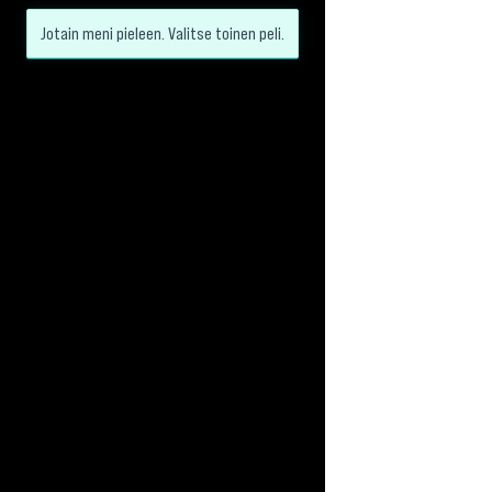
Jotain meni pieleen. Valitse toinen peli.