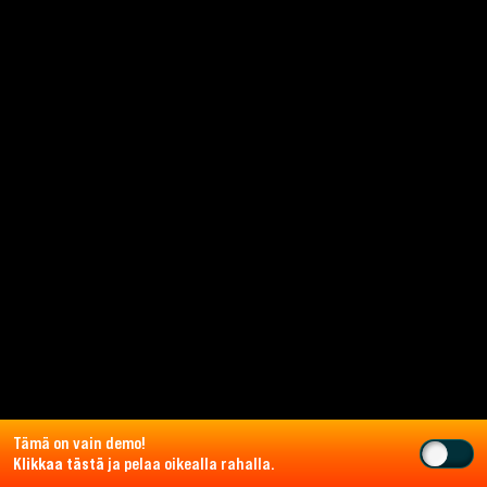
Tämä on vain demo!
Klikkaa tästä
ja pelaa oikealla rahalla.