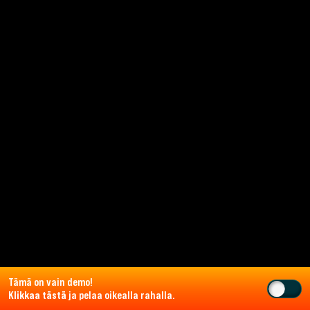
Tämä on vain demo!
Klikkaa tästä
ja pelaa oikealla rahalla.