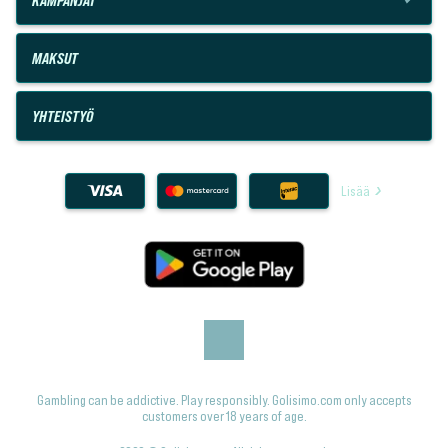
MAKSUT
YHTEISTYÖ
Lisää
Gambling can be addictive. Play responsibly. Golisimo.com only accepts
customers over 18 years of age.