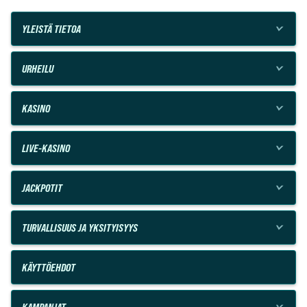
YLEISTÄ TIETOA
URHEILU
KASINO
LIVE-KASINO
JACKPOTIT
TURVALLISUUS JA YKSITYISYYS
KÄYTTÖEHDOT
KAMPANJAT