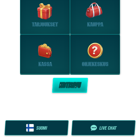
TARJOUKSET
KAUPPA
KASSA
OHJEKESKUS
KOTISIVU
SUOMI
LIVE CHAT