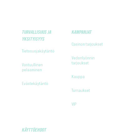
TURVALLISUUS JA
KAMPANJAT
YKSITYISYYS
Casinon tarjoukset
Tietosuojakäytäntö
Vedonlyönnin
tarjoukset
Vastuullinen
pelaaminen
Kauppa
Evästekäytäntö
Turnaukset
VIP
KÄYTTÖEHDOT