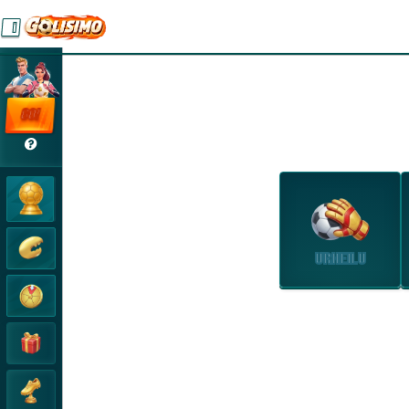
GO!
URHEILU