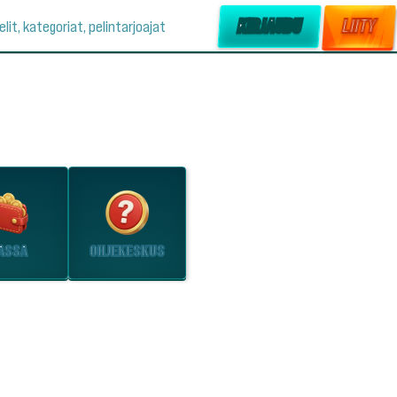
KIRJAUDU
LIITY
elit, kategoriat, pelintarjoajat
ASSA
OHJEKESKUS