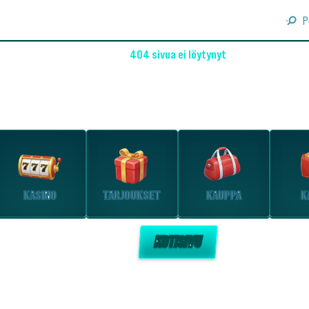
P
404 sivua ei löytynyt
OHO! EMME LÖYTÄNEET SIVUA
Tutustu suosituimpiin osioihin.
KASINO
TARJOUKSET
KAUPPA
K
KOTISIVU