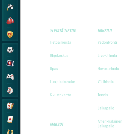
YLEISTÄ TIETOA
URHEILU
Tietoa meistä
Vedonlyönti
Ohjekeskus
Live-Urheilu
Opas
Hevosurheilu
Luo pikakuvake
VR-Urheilu
Sivustokartta
Tennis
Jalkapallo
Amerikkalainen
MAKSUT
Jalkapallo