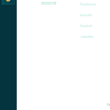
YHTEISTYÖ
Pöytätennis
Koripallo
Baseball
Jääkiekko
Ga