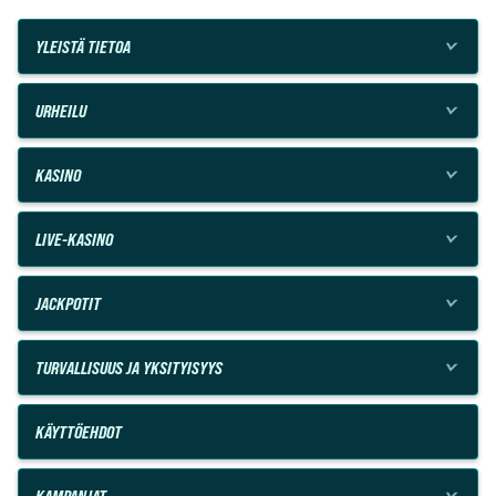
YLEISTÄ TIETOA
URHEILU
KASINO
LIVE-KASINO
JACKPOTIT
TURVALLISUUS JA YKSITYISYYS
KÄYTTÖEHDOT
KAMPANJAT