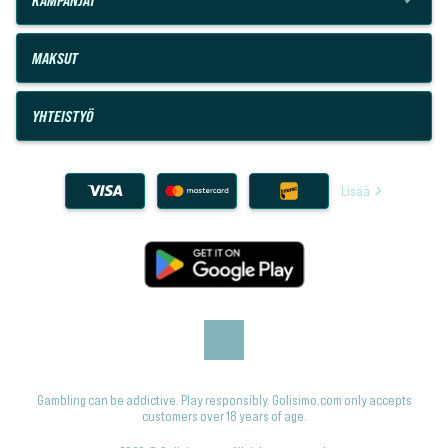
MAKSUT
YHTEISTYÖ
Lisää
Gambling can be addictive. Play responsibly. Golisimo.com only accepts
customers over 18 years of age.