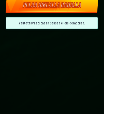
PELAA OIKEALLA RAHALLA
Valitettavasti tässä pelissä ei ole demotilaa.