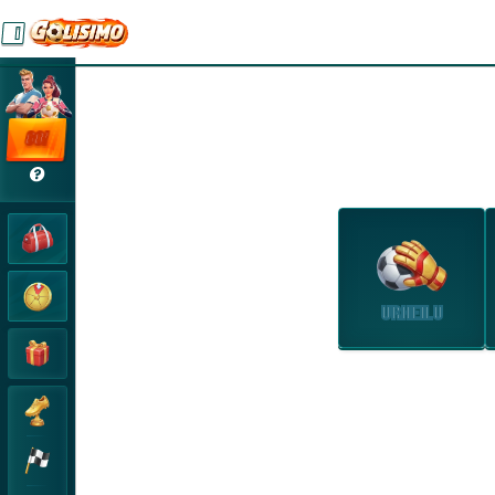
GO!
URHEILU