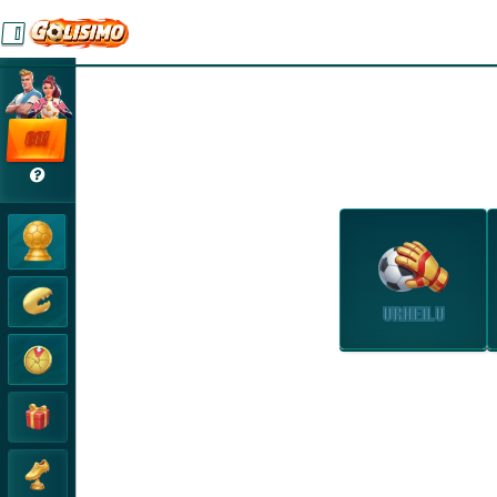
GO!
URHEILU