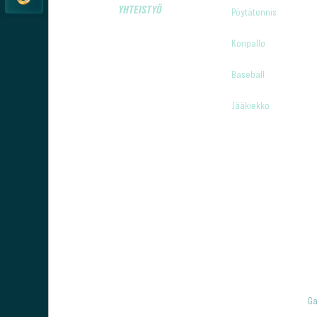
YHTEISTYÖ
Pöytätennis
Koripallo
Baseball
Jääkiekko
Ga