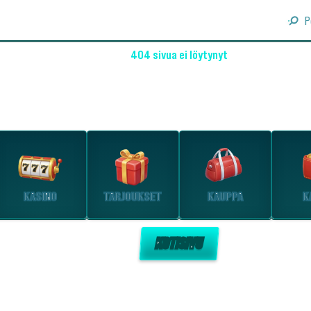
P
404 sivua ei löytynyt
OHO! EMME LÖYTÄNEET SIVUA
Tutustu suosituimpiin osioihin.
KASINO
TARJOUKSET
KAUPPA
K
KOTISIVU