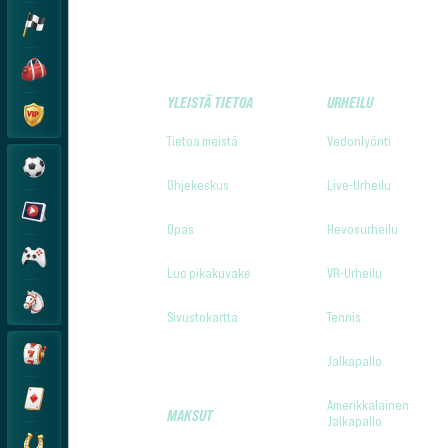
YLEISTÄ TIETOA
URHEILU
Tietoa meistä
Vedonlyönti
Ohjekeskus
Live-Urheilu
Opas
Hevosurheilu
Luo pikakuvake
VR-Urheilu
Sivustokartta
Tennis
Jalkapallo
Amerikkalainen
MAKSUT
Jalkapallo