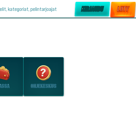
KIRJAUDU
LIITY
elit, kategoriat, pelintarjoajat
ASSA
OHJEKESKUS