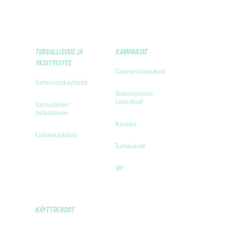
TURVALLISUUS JA
KAMPANJAT
YKSITYISYYS
Casinon tarjoukset
Tietosuojakäytäntö
Vedonlyönnin
tarjoukset
Vastuullinen
pelaaminen
Kauppa
Evästekäytäntö
Turnaukset
VIP
KÄYTTÖEHDOT