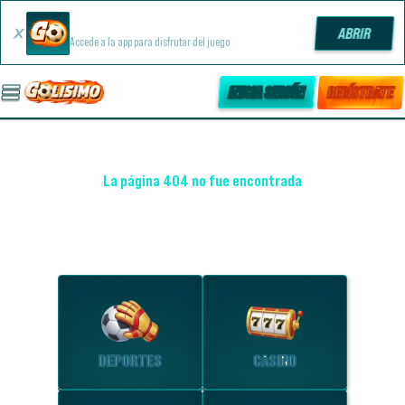
App de Golisimo
ABRIR
Accede a la app para disfrutar del juego
INICIA SESIÓN
REGÍSTRATE
La página 404 no fue encontrada
¡UY! NO ENCONTRAMOS ESA PÁGINA
Consulte las secciones más populares
DEPORTES
CASINO