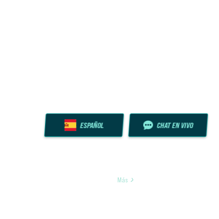
ESPAÑOL
CHAT EN VIVO
Más
Abre la app de la cámara, apunta y