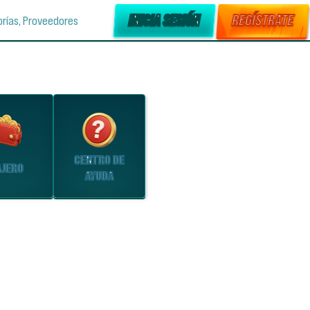
INICIA SESIÓN
REGÍSTRATE
orías, Proveedores
A
CENTRO DE
AJERO
AYUDA