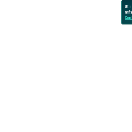
Uti
más
Con