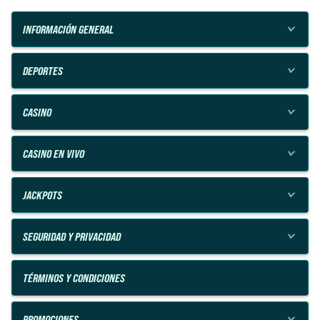
INFORMACIÓN GENERAL
DEPORTES
CASINO
CASINO EN VIVO
JACKPOTS
SEGURIDAD Y PRIVACIDAD
TÉRMINOS Y CONDICIONES
PROMOCIONES