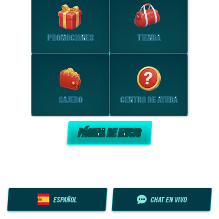
PROMOCIONES
TIENDA
CAJERO
CENTRO DE AYUDA
PÁGINA DE INICIO
ESPAÑOL
CHAT EN VIVO