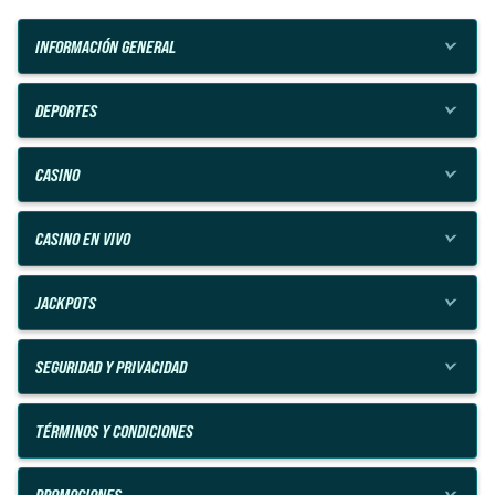
INFORMACIÓN GENERAL
DEPORTES
CASINO
CASINO EN VIVO
JACKPOTS
SEGURIDAD Y PRIVACIDAD
TÉRMINOS Y CONDICIONES
PROMOCIONES