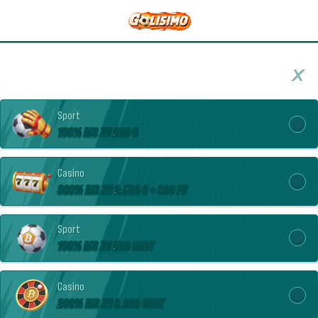
BONUS WÄHLEN
Sport
100% BIS ZU 200 €
Casino
300% BIS ZU 2.500 € + 300 FS
Sport
100% BIS ZU 200 USDT
Casino
200% BIS ZU 3.000 USDT