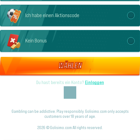
Ich habe einen Aktionscode
Kein Bonus
WÄHLEN
Du hast bereits ein Konto?
Einloggen
Gambling can be addictive. Play responsibly. Golisimo.com only accepts
customers over 18 years of age.
2026 © Golisimo.com All rights reserved.