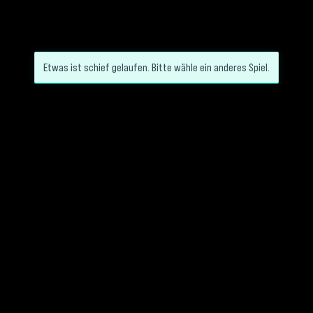
Etwas ist schief gelaufen. Bitte wähle ein anderes Spiel.