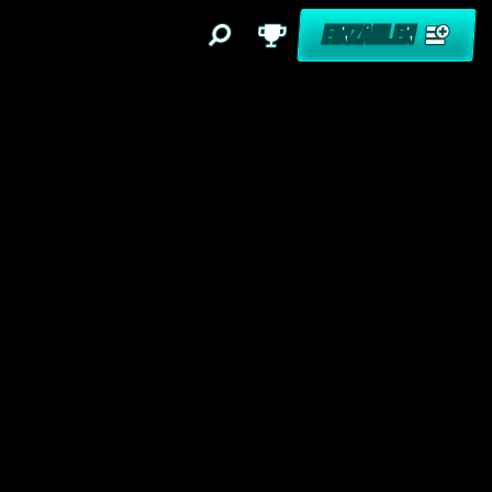
EINZAHLEN