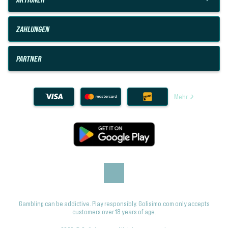
ZAHLUNGEN
PARTNER
Mehr
Gambling can be addictive. Play responsibly. Golisimo.com only accepts
customers over 18 years of age.