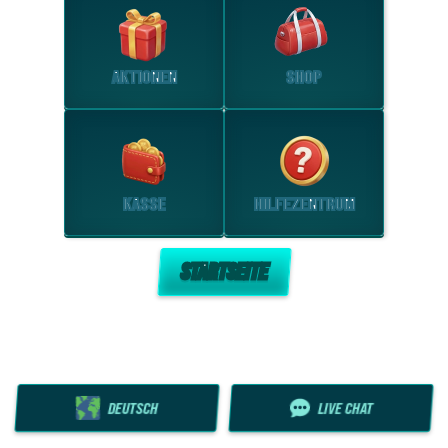
AKTIONEN
SHOP
KASSE
HILFEZENTRUM
STARTSEITE
DEUTSCH
LIVE CHAT