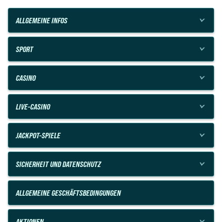
ALLGEMEINE INFOS
SPORT
CASINO
LIVE-CASINO
JACKPOT-SPIELE
SICHERHEIT UND DATENSCHUTZ
ALLGEMEINE GESCHÄFTSBEDINGUNGEN
AKTIONEN