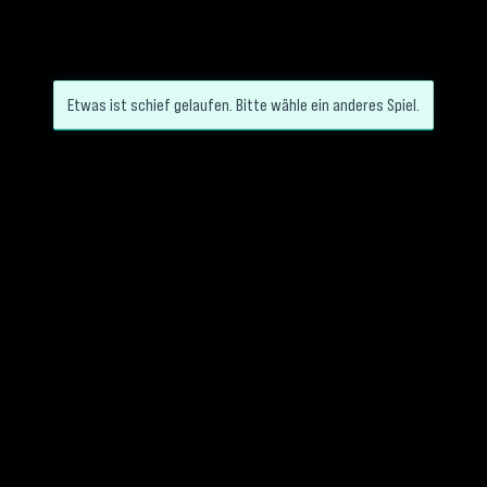
Etwas ist schief gelaufen. Bitte wähle ein anderes Spiel.