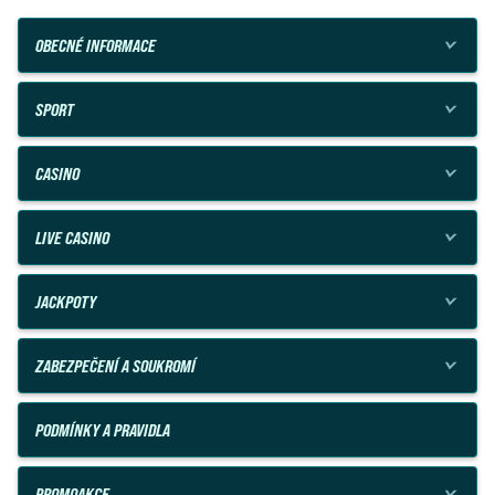
OBECNÉ INFORMACE
SPORT
CASINO
LIVE CASINO
JACKPOTY
ZABEZPEČENÍ A SOUKROMÍ
PODMÍNKY A PRAVIDLA
PROMOAKCE