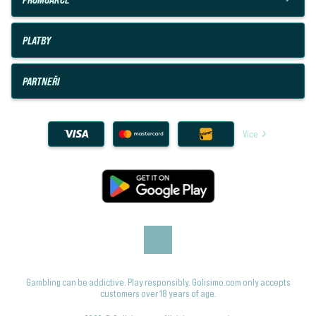
PLATBY
PARTNEŘI
Více
Gambling can be addictive. Play responsibly. Golisimo.com only accepts
customers over 18 years of age.