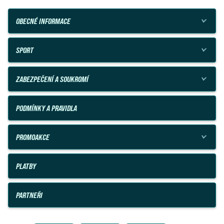
OBECNÉ INFORMACE
SPORT
ZABEZPEČENÍ A SOUKROMÍ
PODMÍNKY A PRAVIDLA
PROMOAKCE
PLATBY
PARTNEŘI